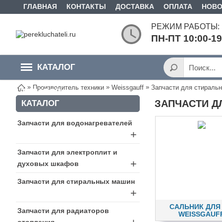
ГЛАВНАЯ
КОНТАКТЫ
ДОСТАВКА
ОПЛАТА
НОВО
РЕЖИМ РАБОТЫ:
ПН-ПТ 10:00-1
КАТАЛОГ
»
»
»
Производитель техники
Weissgauff
Запчасти для стиральн
ТОВАРОВ
ЗАПЧАСТИ Д
КАТАЛОГ
Запчасти для водонагревателей
+
Запчасти для электроплит и
+
духовых шкафов
Запчасти для стиральных машин
+
САЛЬНИК ДЛЯ
Запчасти для радиаторов
WEISSGAUF
отопления