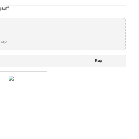
auff
ьтр
Вид: