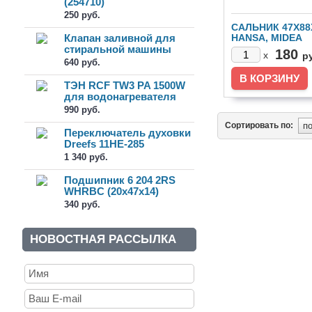
(254710)
250 руб.
САЛЬНИК 47X88
Клапан заливной для
HANSA, MIDEA
(12638100000288
стиральной машины
180
x
р
1Wx180 (3...
640 руб.
ТЭН RCF TW3 PA 1500W
для водонагревателя
(AP00007)
990 руб.
Сортировать по:
Переключатель духовки
Dreefs 11HE-285
1 340 руб.
Подшипник 6 204 2RS
WHRBC (20x47x14)
340 руб.
НОВОСТНАЯ РАССЫЛКА