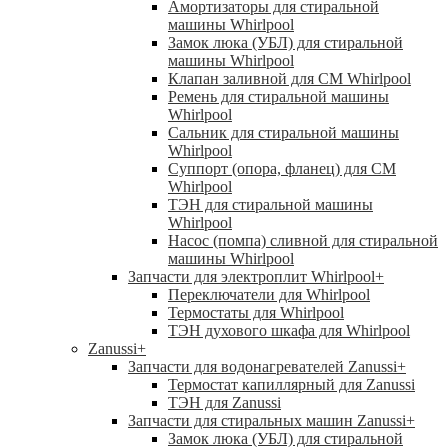
Амортизаторы для стиральной
машины Whirlpool
Замок люка (УБЛ) для стиральной
машины Whirlpool
Клапан заливной для СМ Whirlpool
Ремень для стиральной машины
Whirlpool
Сальник для стиральной машины
Whirlpool
Суппорт (опора, фланец) для СМ
Whirlpool
ТЭН для стиральной машины
Whirlpool
Насос (помпа) сливной для стиральной
машины Whirlpool
Запчасти для электроплит Whirlpool
+
Переключатели для Whirlpool
Термостаты для Whirlpool
ТЭН духового шкафа для Whirlpool
Zanussi
+
Запчасти для водонагревателей Zanussi
+
Термостат капиллярный для Zanussi
ТЭН для Zanussi
Запчасти для стиральных машин Zanussi
+
Замок люка (УБЛ) для стиральной