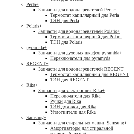
Perla
+
Запчасти для водонагревателей Perla
+
Термостат капиллярный для Perla
ТЭН для Perla
Polaris
+
Запчасти для водонагревателей Polaris
+
Термостат капиллярный для Polaris
ТЭН для Polaris
pyramida
+
Запчасти для духовых шкафов pyramida
+
Переключатели для pyramyda
REGENT
+
Запчасти для водонагревателей REGENT
+
Термостат капиллярный для REGENT
ТЭН для REGENT
Rika
+
Запчасти для электроплит Rika
+
Переключатели для Rika
Ручки для Rika
ТЭН духовки для Rika
Уплотнители для Rika
Samsung
+
Запчасти для стиральных машин Samsung
+
Амортизаторы для стиральной
машины Samsung