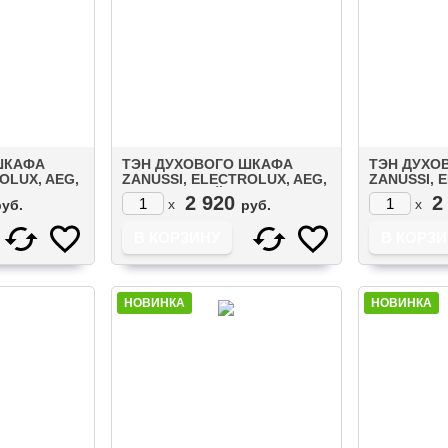
ШКАФА
ТЭН ДУХОВОГО ШКАФА
ТЭН ДУХО
OLUX, AEG,
ZANUSSI, ELECTROLUX, AEG,
ZANUSSI, 
IKEA ВЕРХНИЙ
IKEA ВЕРХ
2 920
2
x
x
руб.
руб.
 ГРИЛЕМ
(1000W+1700W) С ГРИЛЕМ
С ГРИЛЕМ 
(3570797047)
НОВИНКА
НОВИНКА