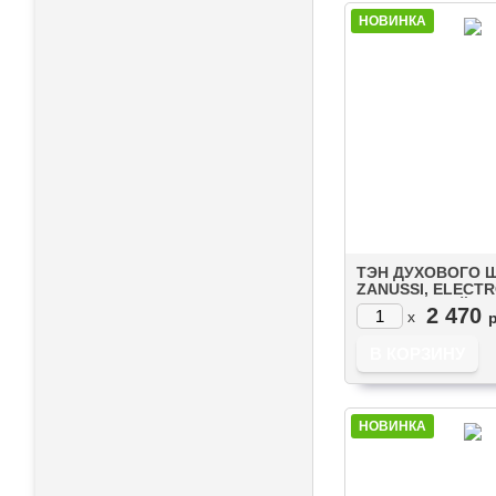
НОВИНКА
ТЭН ДУХОВОГО 
ZANUSSI, ELECTR
IKEA ВЕРХНИЙ (1
2 470
x
С ГРИЛЕМ (35703
НОВИНКА