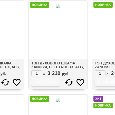
НОВИНКА
НОВИНКА
ШКАФА
ТЭН ДУХОВОГО ШКАФА
ТЭН ДУХО
OLUX, AEG,
ZANUSSI, ELECTROLUX, AEG,
ZANUSSI, 
750W+800W)
IKEA ВЕРХНИЙ
IKEA ВЕРХ
3 210
2
x
x
руб.
руб.
55010)
(1000W+2100W) С ГРИЛЕМ
(1000W+17
(3878253511)
(203361)
НОВИНКА
ХИТ
НОВИНКА