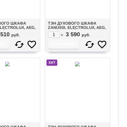
ВОГО ШКАФА
ТЭН ДУХОВОГО ШКАФА
ELECTROLUX, AEG,
ZANUSSI, ELECTROLUX, AEG,
ИЙ 1000W
IKEA ВЕРХНИЙ 1900W
 510
3 590
x
руб.
руб.
7)
(5550294010)
ХИТ
ВОГО ШКАФА
ТЭН ДУХОВОГО ШКАФА