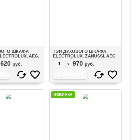
ВОГО ШКАФА
ТЭН ДУХОВОГО ШКАФА
ELECTROLUX, AEG,
ELECTROLUX, ZANUSSI, AEG
НИЙ (800W+1650W)
НИЖНИЙ 1200W (203120)
 620
970
x
руб.
руб.
(COK102ZN)
НОВИНКА