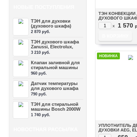
НОВЫЕ ПОСТУПЛЕНИЯ
ТЭН КОНВЕКЦИИ
ДУХОВОГО ШКА
ТЭН для духовки
ELECTROLUX, ZA
1 570
(духового шкафа)
x
2000W (357042505
Whirlpool нижн...
2 870 руб.
ТЭН духового шкафа
Zanussi, Electrolux,
AEG, IK...
3 210 руб.
НОВИНКА
Клапан заливной для
стиральной машины
1Wx90 (31...
960 руб.
Датчик температуры
для духового шкафа
(17171100...
790 руб.
ТЭН для стиральной
машины Bosch 2000W
(263726)
1 740 руб.
УПЛОТНИТЕЛЬ Д
НОВОСТНАЯ РАССЫЛКА
ДУХОВКИ AEG, E
ZANUSSI (3871945