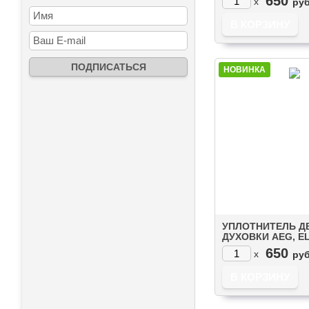
650
x
руб
НОВИНКА
УПЛОТНИТЕЛЬ Д
ДУХОВКИ AEG, E
ZANUSSI (8996619
650
x
руб