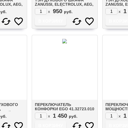
OLUX, AEG,
ZANUSSI, ELECTROLUX, AEG,
ZANUSSI, 
50W
IKEA НИЖНИЙ 1000W
IKEA НИЖН
950
1
x
x
руб.
руб.
(3570751010)
(357063501
УХОВОГО
ПЕРЕКЛЮЧАТЕЛЬ
ПЕРЕКЛЮЧ
,
КОНФОРКИ EGO 41.32723.010
МОЩНОСТИ
РХНИЙ
41.32723.0
1 450
1
x
x
руб.
руб.
 ГРИЛЕМ