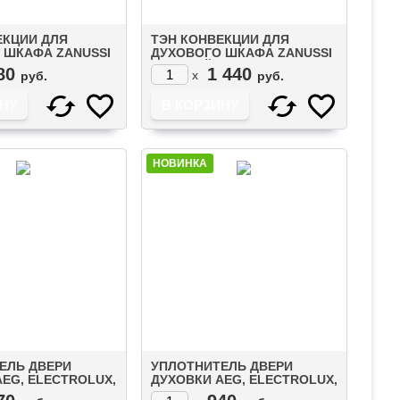
ЕКЦИИ ДЛЯ
ТЭН КОНВЕКЦИИ ДЛЯ
 ШКАФА ZANUSSI
ДУХОВОГО ШКАФА ZANUSSI
170W (203306)
КРУГЛЫЙ 2170W (COK111ZN)
80
1 440
x
руб.
руб.
НОВИНКА
ЕЛЬ ДВЕРИ
УПЛОТНИТЕЛЬ ДВЕРИ
EG, ELECTROLUX,
ДУХОВКИ AEG, ELECTROLUX,
996619143176)
ZANUSSI (8090014021)