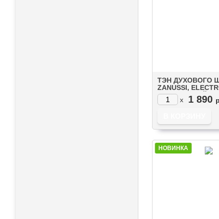
ТЭН ДУХОВОГО 
ZANUSSI, ELECTR
IKEA ВЕРХНИЙ
1 890
x
(1000W+1700W) С
(3570797013)
НОВИНКА