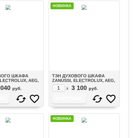
НОВИНКА
ВОГО ШКАФА
ТЭН ДУХОВОГО ШКАФА
ELECTROLUX, AEG,
ZANUSSI, ELECTROLUX, AEG,
НИЙ
IKEA ВЕРХНИЙ
 040
3 100
x
руб.
руб.
00W) С ГРИЛЕМ
(1000W+1700W) С ГРИЛЕМ
(3570797021)
НОВИНКА