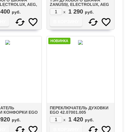
ELECTROLUX, AEG,
ZANUSSI, ELECTROLUX, AEG
ИЙ 1000W
НИЖНИЙ 1000W (3192083016)
 400
1 290
x
руб.
руб.
5)
НОВИНКА
АТЕЛЬ
ПЕРЕКЛЮЧАТЕЛЬ ДУХОВКИ
 КОНФОРКИ EGO
EGO 42.07001.005
30
 920
1 420
x
руб.
руб.