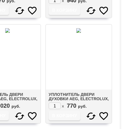
70
940
x
руб.
руб.
ЕЛЬ ДВЕРИ
УПЛОТНИТЕЛЬ ДВЕРИ
EG, ELECTROLUX,
ДУХОВКИ AEG, ELECTROLUX,
577343019)
ZANUSSI (4055352589)
 020
770
x
руб.
руб.