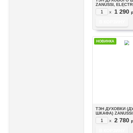
ZANUSSI, ELECTR
IKEA НИЖНИЙ 10
1 290
x
(3570413017)
НОВИНКА
ТЭН ДУХОВКИ (Д
ШКАФА) ZANUSSI
ELECTROLUX ВЕ
2 780
x
(1000W+1900W) С
(COK109ZN)