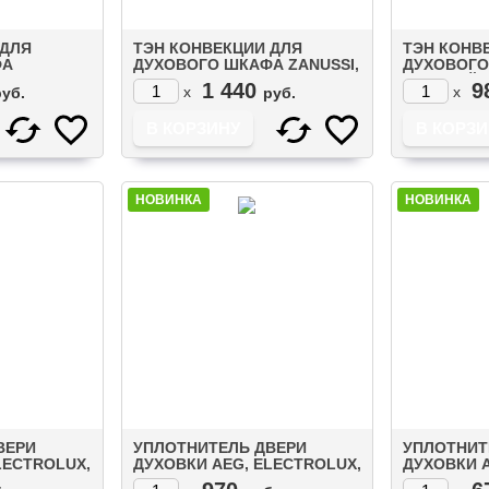
 ДЛЯ
ТЭН КОНВЕКЦИИ ДЛЯ
ТЭН КОНВ
ФА
ДУХОВОГО ШКАФА ZANUSSI,
ДУХОВОГО
NUSSI
AEG, ELECTROLUX 2000W
КРУГЛЫЙ 2
1 440
9
x
x
руб.
руб.
2)
НОВИНКА
НОВИНКА
ВЕРИ
УПЛОТНИТЕЛЬ ДВЕРИ
УПЛОТНИТ
LECTROLUX,
ДУХОВКИ AEG, ELECTROLUX,
ДУХОВКИ A
105)
ZANUSSI (3565144015)
ZANUSSI (8