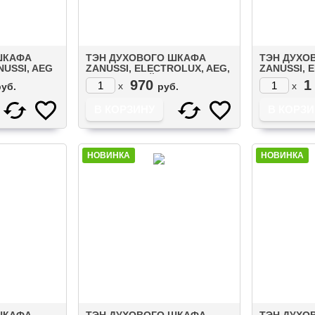
ШКАФА
ТЭН ДУХОВОГО ШКАФА
ТЭН ДУХО
USSI, AEG
ZANUSSI, ELECTROLUX, AEG,
ZANUSSI, 
570076038)
IKEA НИЖНИЙ 1000W
IKEA НИЖН
970
1
x
x
руб.
руб.
(203336)
(807247002
НОВИНКА
НОВИНКА
ШКАФА
ТЭН ДУХОВОГО ШКАФА
ТЭН ДУХО