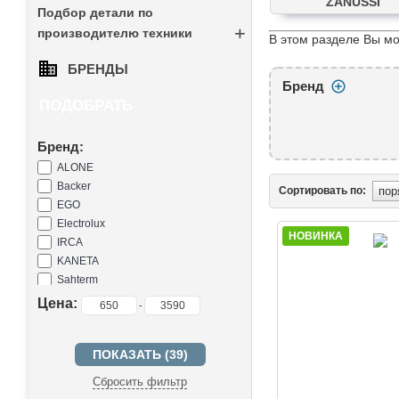
ZANUSSI
Подбор детали по
+
производителю техники
В этом разделе Вы мо
БРЕНДЫ
Бренд
ПОДОБРАТЬ
Бренд:
ALONE
Backer
Сортировать по:
EGO
Electrolux
НОВИНКА
IRCA
KANETA
Sahterm
SANAL
Цена:
-
SKL
Сбросить фильтр