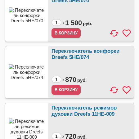
Dreefs 5HE/070
1 500
x
руб.
Переключатель конфорки
Dreefs 5HE/074
870
x
руб.
Переключатель режимов
духовки Dreefs 11HE-009
720
x
руб.