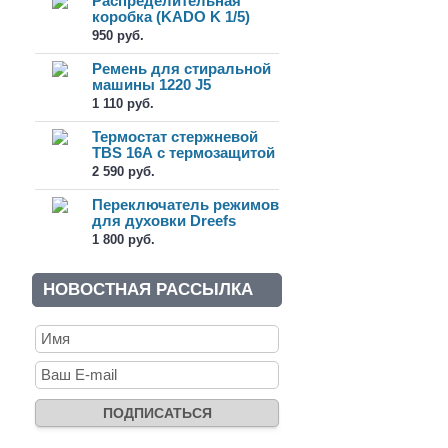
Распределительная
коробка (KADO K 1/5)
950 руб.
Ремень для стиральной
машины 1220 J5
1 110 руб.
Термостат стержневой
TBS 16А с термозащитой
(65...
2 590 руб.
Переключатель режимов
для духовки Dreefs
11HE-099
1 800 руб.
НОВОСТНАЯ РАССЫЛКА