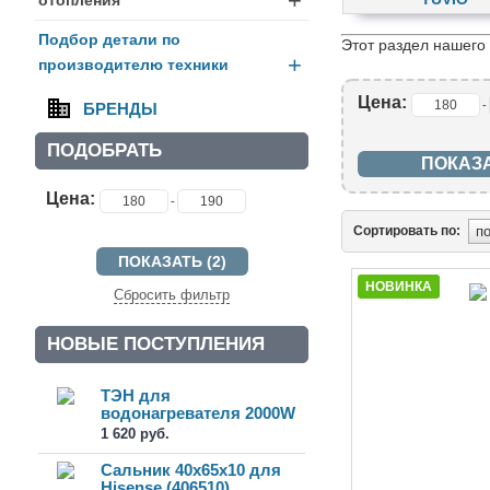
+
Подбор детали по
Этот раздел нашего
+
производителю техники
Цена:
-
БРЕНДЫ
ПОДОБРАТЬ
Цена:
-
Сортировать по:
НОВИНКА
Сбросить фильтр
НОВЫЕ ПОСТУПЛЕНИЯ
ТЭН для
водонагревателя 2000W
(3174162)
1 620 руб.
Сальник 40x65x10 для
Hisense (406510)