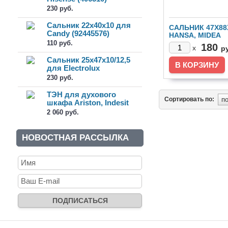
230 руб.
Сальник 22x40x10 для
САЛЬНИК 47X88
Candy (92445576)
HANSA, MIDEA
(12638100000288
110 руб.
180
x
р
Сальник 25x47x10/12,5
для Electrolux
(1325849000)
230 руб.
ТЭН для духового
Сортировать по:
шкафа Ariston, Indesit
верхний...
2 060 руб.
НОВОСТНАЯ РАССЫЛКА