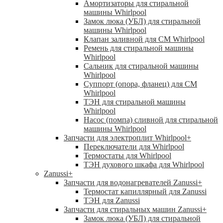
Амортизаторы для стиральной
машины Whirlpool
Замок люка (УБЛ) для стиральной
машины Whirlpool
Клапан заливной для СМ Whirlpool
Ремень для стиральной машины
Whirlpool
Сальник для стиральной машины
Whirlpool
Суппорт (опора, фланец) для СМ
Whirlpool
ТЭН для стиральной машины
Whirlpool
Насос (помпа) сливной для стиральной
машины Whirlpool
Запчасти для электроплит Whirlpool
+
Переключатели для Whirlpool
Термостаты для Whirlpool
ТЭН духового шкафа для Whirlpool
Zanussi
+
Запчасти для водонагревателей Zanussi
+
Термостат капиллярный для Zanussi
ТЭН для Zanussi
Запчасти для стиральных машин Zanussi
+
Замок люка (УБЛ) для стиральной