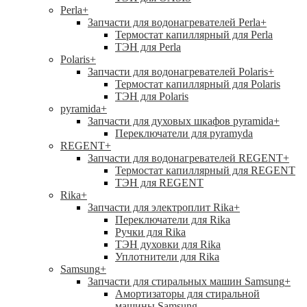
Perla
+
Запчасти для водонагревателей Perla
+
Термостат капиллярный для Perla
ТЭН для Perla
Polaris
+
Запчасти для водонагревателей Polaris
+
Термостат капиллярный для Polaris
ТЭН для Polaris
pyramida
+
Запчасти для духовых шкафов pyramida
+
Переключатели для pyramyda
REGENT
+
Запчасти для водонагревателей REGENT
+
Термостат капиллярный для REGENT
ТЭН для REGENT
Rika
+
Запчасти для электроплит Rika
+
Переключатели для Rika
Ручки для Rika
ТЭН духовки для Rika
Уплотнители для Rika
Samsung
+
Запчасти для стиральных машин Samsung
+
Амортизаторы для стиральной
машины Samsung