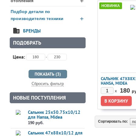
+
отопления
НОВИНКА
Подбор детали по
+
производителю техники
БРЕНДЫ
ПОДОБРАТЬ
Цена:
-
САЛЬНИК 47X88X
HANSA, MIDEA
Сбросить фильтр
(12638100000288
180
x
р
НОВЫЕ ПОСТУПЛЕНИЯ
Сальник 25x50.75x10/12
для Hansa, Midea
(1023666)
Сортировать по:
190 руб.
Сальник 47x88x10/12 для