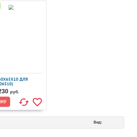
40X65X10 ДЛЯ
406510)
230
руб.
Вид: