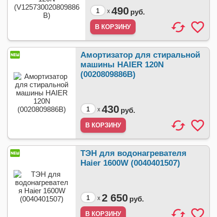
490
x
руб.
Амортизатор для стиральной
машины HAIER 120N
(0020809886B)
430
x
руб.
ТЭН для водонагревателя
Haier 1600W (0040401507)
2 650
x
руб.