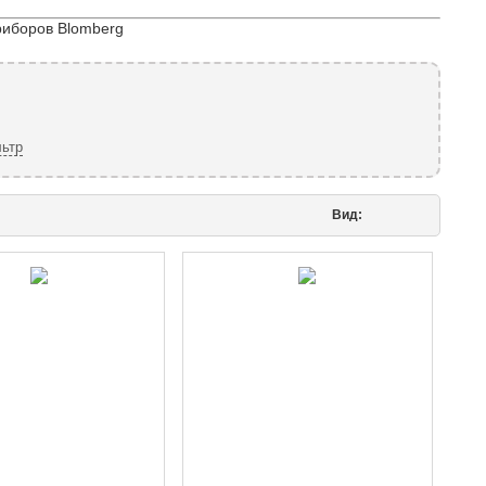
риборов Blomberg
ьтр
Вид: