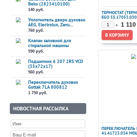
Beko (2823410100)
140 руб.
ТЕРМОСТАТ (ТЕРМ
EGO 55.17053.03
Уплотнитель двери духовки
ДУХОВКИ, ДУХОВ
1 110
AEG, Electrolux, Zanu...
x
BEKO
760 руб.
Клапан заливной для
стиральной машины
1Wx180 (2...
590 руб.
Подшипник 6 207 2RS VCD
(35x72x17)
560 руб.
Переключатель духовки
Gottak 7LA 800812
1 750 руб.
НОВОСТНАЯ РАССЫЛКА
ПЕРЕКЛЮЧАТЕЛЬ 
41.41723.034 М