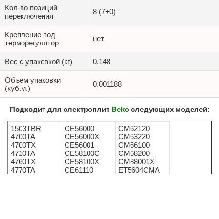
Кол-во позиций
8 (7+0)
переключения
Крепление под
нет
терморегулятор
Вес c упаковкой (кг)
0.148
Объем упаковки
0.001188
(куб.м.)
Подходит для электроплит
Beko
следующих моделей:
1503TBR
CE56000
CM62120
4700TA
CE56000X
CM63220
4700TX
CE56001
CM66100
4710TA
CE58100C
CM68200
4760TX
CE58100X
CM88001X
4770TA
CE61110
ET5604CMA
9505MX
CE61220SX
ET5604GITX
9505TX
CE61220X
ET5604MI
9505X
CE62110
FM662IMT
9515TA
CE62120
FM662IT
9550TB
CE68200
FM662ITS