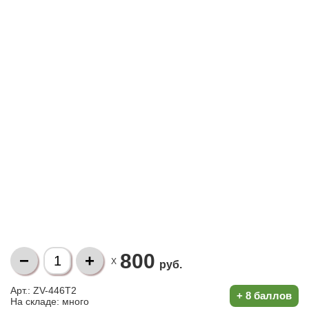
800
X
руб.
Арт.: ZV-446T2
+
8 баллов
На складе:
много