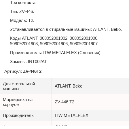
Три контакта.
Тип: ZV-446.
Модель: T2.
Устанавливается в стиральные машины: ATLANT, Beko.
Коды ATLANT: 908092001902, 908092001900,
908092001903, 908092001906, 908092001907.
Производитель: ITW METALFLEX (Словения).
Замены: INT002AT.
Артикул:
ZV-446T
2
Для стиральной
ATLANT, Beko
машины
Маркировка на
ZV-446 T2
корпусе
Производитель
ITW METALFLEX
Тип
ZV-446