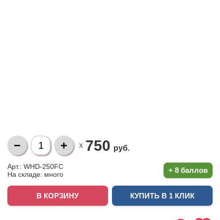
750
X
руб.
Арт.: WHD-250FC
+
8 баллов
На складе:
много
КУПИТЬ В 1 КЛИК