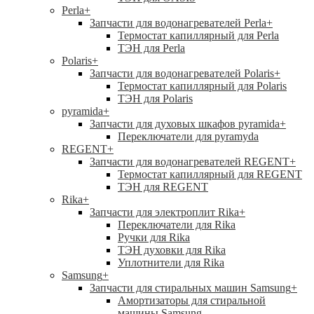
Perla
+
Запчасти для водонагревателей Perla
+
Термостат капиллярный для Perla
ТЭН для Perla
Polaris
+
Запчасти для водонагревателей Polaris
+
Термостат капиллярный для Polaris
ТЭН для Polaris
pyramida
+
Запчасти для духовых шкафов pyramida
+
Переключатели для pyramyda
REGENT
+
Запчасти для водонагревателей REGENT
+
Термостат капиллярный для REGENT
ТЭН для REGENT
Rika
+
Запчасти для электроплит Rika
+
Переключатели для Rika
Ручки для Rika
ТЭН духовки для Rika
Уплотнители для Rika
Samsung
+
Запчасти для стиральных машин Samsung
+
Амортизаторы для стиральной
машины Samsung