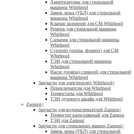
Амортизаторы для стиральной
машины Whirlpool
Замок люка (УБЛ) для стиральной
машины Whirlpool
Клапан заливной для СМ Whirlpool
Ремень для стиральной машины
Whirlpool
Сальник для стиральной машины
Whirlpool
Суппорт (опора, фланец) для СМ
Whirlpool
ТЭН для стиральной машины
Whirlpool
Насос (помпа) сливной для стиральной
машины Whirlpool
Запчасти для электроплит Whirlpool
+
Переключатели для Whirlpool
Термостаты для Whirlpool
ТЭН духового шкафа для Whirlpool
Zanussi
+
Запчасти для водонагревателей Zanussi
+
Термостат капиллярный для Zanussi
ТЭН для Zanussi
Запчасти для стиральных машин Zanussi
+
Замок люка (УБЛ) для стиральной