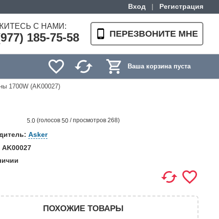
Вход
|
Регистрация
ЖИТЕСЬ С НАМИ:
ПЕРЕЗВОНИТЕ МНЕ
(977) 185-75-58
Ваша корзина пуста
ны 1700W (AK00027)
(голосов
/ просмотров 268)
5.0
50
дитель:
Asker
 AK00027
личии
ПОХОЖИЕ ТОВАРЫ