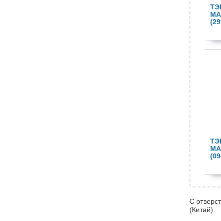
ТЭ
МА
(29
ТЭ
МА
(09
С отверс
(Китай).