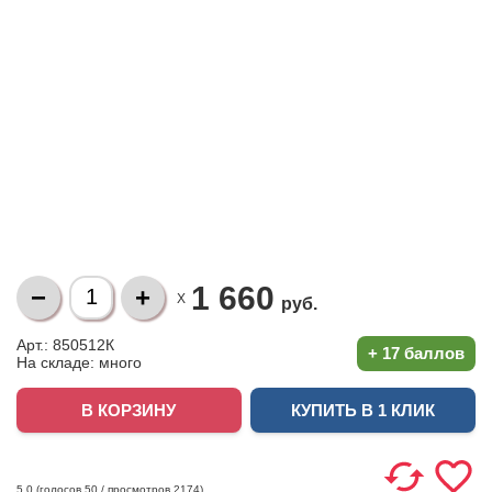
1 660
X
руб.
Арт.: 850512К
+
17 баллов
На складе:
много
КУПИТЬ В 1 КЛИК
(голосов
50
/ просмотров 2174)
5.0