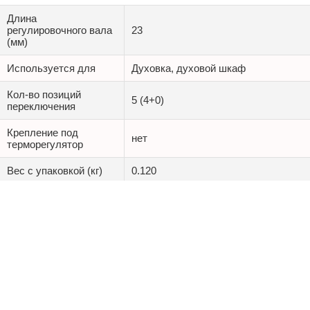
Длина
регулировочного вала
23
(мм)
Используется для
Духовка, духовой шкаф
Кол-во позиций
5 (4+0)
переключения
Крепление под
нет
терморегулятор
Вес c упаковкой (кг)
0.120
Объем упаковки
0.001188
(куб.м.)
Пока нет комментариев
НАПИСАТЬ КОММЕНТАРИЙ