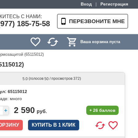
Вход
|
Регистрация
ЖИТЕСЬ С НАМИ:
ПЕРЕЗВОНИТЕ МНЕ
(977) 185-75-58
Ваша корзина пуста
ермозащитой (65115012)
115012)
(голосов
/ просмотров 372)
5.0
50
ул: 65115012
ладе:
много
2 590
+
26 баллов
руб.
КУПИТЬ В 1 КЛИК