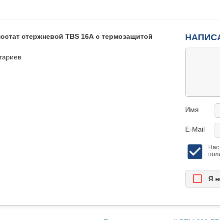
остат стержневой TBS 16А с термозащитой
НАПИС
тариев
Имя
E-Mail
Нас
пол
Я н