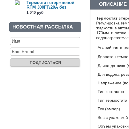
Термостат стержневой
ОПИСАНИЕ
RTM 300FF/20А без
термозащ...
1 040 руб.
Термостат стер
Регулировка тем
НОВОСТНАЯ РАССЫЛКА
жидкости в авто
170мм. и питающ
водонагревателей:
Аварийная тер
Диапазон темпер
Длина датчика (
Для водонагрев
Напряжение (во
Тип контактов
Тип термостата
Ток (ампер)
Вес c упаковкой 
Объем упаковки 