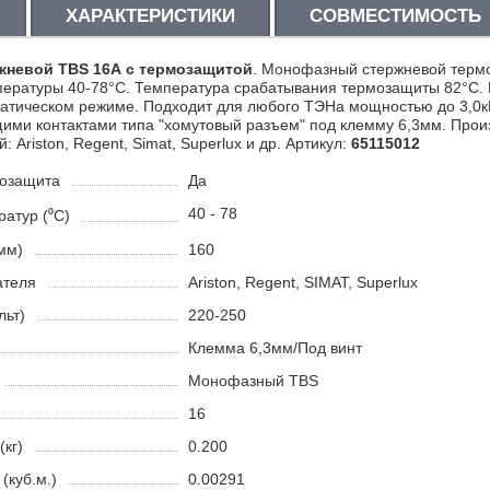
ХАРАКТЕРИСТИКИ
СОВМЕСТИМОСТЬ
жневой TBS 16А с термозащитой
. Монофазный стержневой термо
пературы 40-78°С. Температура срабатывания термозащиты 82°С.
матическом режиме. Подходит для любого ТЭНа мощностью до 3,0кВ
ими контактами типа "хомутовый разъем" под клемму 6,3мм. Произ
 Ariston, Regent, Simat, Superlux и др. Артикул:
65115012
мозащита
Да
40 - 78
атур (⁰С)
мм)
160
ателя
Ariston, Regent, SIMAT, Superlux
льт)
220-250
Клемма 6,3мм/Под винт
Монофазный TBS
16
(кг)
0.200
(куб.м.)
0.00291