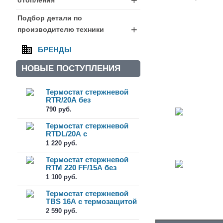
+
Подбор детали по
+
производителю техники
БРЕНДЫ
НОВЫЕ ПОСТУПЛЕНИЯ
Термостат стержневой
RTR/20А без
термозащиты (8...
790 руб.
Термостат стержневой
RTDL/20А c
термозащитой (7...
1 220 руб.
Термостат стержневой
RTM 220 FF/15А без
термоза...
1 100 руб.
Термостат стержневой
TBS 16А с термозащитой
(65...
2 590 руб.