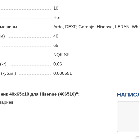
10
Нет
й машины
Ardo, DEXP, Gorenje, Hisense, LERAN, Whi
мм)
40
65
NQK.SF
(кг)
0.06
(куб.м.)
0.000551
ик 40x65x10 для Hisense (406510)":
НАПИС
тариев