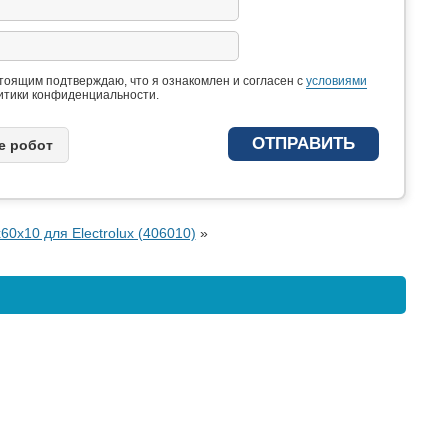
тоящим подтверждаю, что я ознакомлен и согласен с
условиями
итики конфиденциальности.
e рoбoт
60x10 для Electrolux (406010)
»