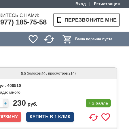
Вход
|
Регистрация
ЖИТЕСЬ С НАМИ:
ПЕРЕЗВОНИТЕ МНЕ
(977) 185-75-58
Ваша корзина пуста
(голосов
/ просмотров 214)
5.0
50
ул: 406510
ладе:
много
230
+
2 балла
руб.
КУПИТЬ В 1 КЛИК