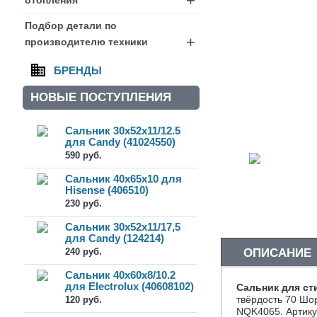
+
Подбор детали по
+
производителю техники
БРЕНДЫ
НОВЫЕ ПОСТУПЛЕНИЯ
Сальник 30x52x11/12.5
для Candy (41024550)
590 руб.
Сальник 40x65x10 для
Hisense (406510)
230 руб.
Сальник 30x52x11/17,5
для Candy (124214)
240 руб.
ОПИСАНИЕ
Сальник 40x60x8/10.2
для Electrolux (40608102)
Сальник для с
твёрдость 70 Шор
120 руб.
NQK4065. Артик