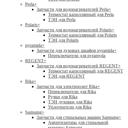
Perla
+
Запчасти для водонагревателей Perla
+
Термостат капиллярный для Perla
ТЭН для Perla
Polaris
+
Запчасти для водонагревателей Polaris
+
Термостат капиллярный для Polaris
ТЭН для Polaris
pyramida
+
Запчасти для духовых шкафов pyramida
+
Переключатели для pyramyda
REGENT
+
Запчасти для водонагревателей REGENT
+
Термостат капиллярный для REGENT
ТЭН для REGENT
Rika
+
Запчасти для электроплит Rika
+
Переключатели для Rika
Ручки для Rika
ТЭН духовки для Rika
Уплотнители для Rika
Samsung
+
Запчасти для стиральных машин Samsung
+
Амортизаторы для стиральной
машины Samsung