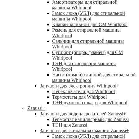
Амортизаторы для стиральной
машины Whirlpool
Замок люка (УБЛ) для стиральной
машины Whirlpool
Клапан заливной для СМ Whirlpool
Ремень для стиральной машины
Whirlpool
Сальник для стиральной машины
Whirlpool
Суппорт (опора, фланец) для СМ
Whirlpool
ТЭН для стиральной машины
Whirlpool
Насос (помпа) сливной для стиральной
машины Whirlpool
Запчасти для электроплит Whirlpool
+
Переключатели для Whirlpool
Термостаты для Whirlpool
ТЭН духового шкафа для Whirlpool
Zanussi
+
Запчасти для водонагревателей Zanussi
+
Термостат капиллярный для Zanussi
ТЭН для Zanussi
Запчасти для стиральных машин Zanussi
+
Замок люка (УБЛ) для стиральной