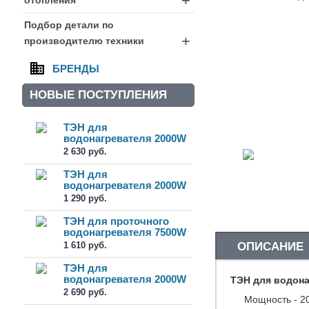
+
Подбор детали по
+
производителю техники
БРЕНДЫ
НОВЫЕ ПОСТУПЛЕНИЯ
ТЭН для
водонагревателя 2000W
(1300W+700W) RF H...
2 630 руб.
ТЭН для
водонагревателя 2000W
(1300W+700W) RF H...
1 290 руб.
ТЭН для проточного
водонагревателя 7500W
(STP004)
1 610 руб.
ОПИСАНИЕ
ТЭН для
водонагревателя 2000W
ТЭН для водона
(1000W+1000W) RF ...
2 690 руб.
Мощность - 2