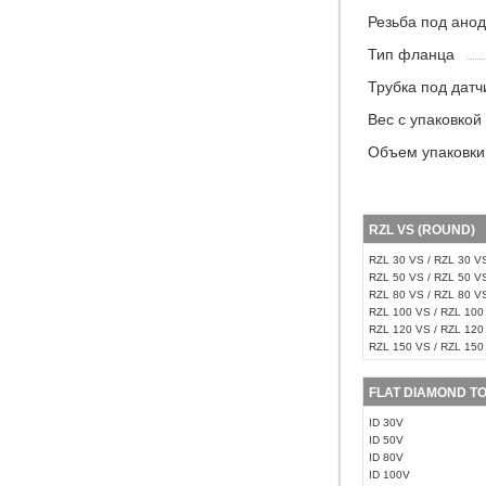
Резьба под анод
Тип фланца
Трубка под датч
Вес c упаковкой 
Объем упаковки 
RZL VS (ROUND)
RZL 30 VS / RZL 30 VS
RZL 50 VS / RZL 50 VS
RZL 80 VS / RZL 80 VS
RZL 100 VS / RZL 100 
RZL 120 VS / RZL 120 
RZL 150 VS / RZL 150 
FLAT DIAMOND T
ID 30V
ID 50V
ID 80V
ID 100V