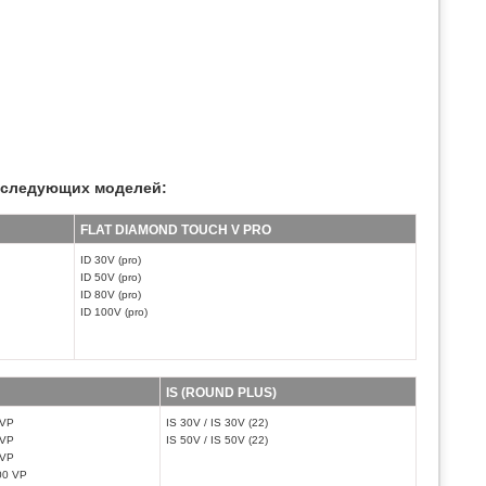
следующих моделей:
FLAT DIAMOND TOUCH V PRO
ID 30V (pro)
ID 50V (pro)
ID 80V (pro)
ID 100V (pro)
IS (ROUND PLUS)
 VP
IS 30V / IS 30V (22)
 VP
IS 50V / IS 50V (22)
 VP
00 VP