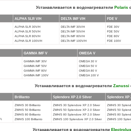
Устанавливается в водонагреватели
Polaris
с
ALPHA SLR V/H
DELTA IMF V/H
FDE V
ALPHA SLR 30V/H
DELTA IMF 30V/H
FDE 30V
ALPHA SLR 50V/H
DELTA IMF 50V/H
FDE 50V
ALPHA SLR 80V/H
DELTA IMF 80V/H
FDE 80V
ALPHA SLR 100V/H
DELTA IMF 100V/H
FDE 100V
GAMMA IMF V
OMEGA V
GAMMA IMF 30V
OMEGA 30 V
GAMMA IMF 50V
OMEGA 50 V
GAMMA IMF 80V
OMEGA 80 V
GAMMA IMF 100V
OMEGA 100 V
Устанавливается в водонагреватели
Zanussi
Brillianto
Splendore XP 2.0 Silver
Splendore XP 
ZWH/S 30 Brillianto
ZWH/S 30 Splendore XP 2.0 Silver
ZWH/S 30 Splend
ZWH/S 50 Brillianto
ZWH/S 50 Splendore XP 2.0 Silver
ZWH/S 50 Splend
ZWH/S 80 Brillianto
ZWH/S 80 Splendore XP 2.0 Silver
ZWH/S 80 Splend
Fi
ZWH/S 100 Brillianto
ZWH/S 100 Splendore XP 2.0 Silver
ZWH/S 100 Splen
Устанавливается в водонагреватели
Electrolu