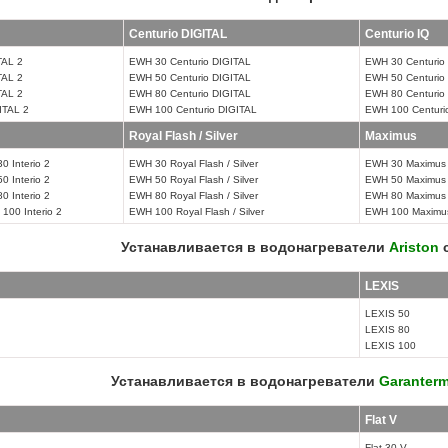
Centurio DIGITAL
Centurio IQ
TAL 2
EWH 30 Centurio DIGITAL
EWH 30 Centurio
TAL 2
EWH 50 Centurio DIGITAL
EWH 50 Centurio
TAL 2
EWH 80 Centurio DIGITAL
EWH 80 Centurio
ITAL 2
EWH 100 Centurio DIGITAL
EWH 100 Centuri
Royal Flash / Silver
Maximus
0 Interio 2
EWH 30 Royal Flash / Silver
EWH 30 Maximus
0 Interio 2
EWH 50 Royal Flash / Silver
EWH 50 Maximus
0 Interio 2
EWH 80 Royal Flash / Silver
EWH 80 Maximus
100 Interio 2
EWH 100 Royal Flash / Silver
EWH 100 Maximu
Устанавливается в водонагреватели
Ariston
с
LEXIS
LEXIS 50
LEXIS 80
LEXIS 100
Устанавливается в водонагреватели
Garanter
Flat V
Flat 30 V