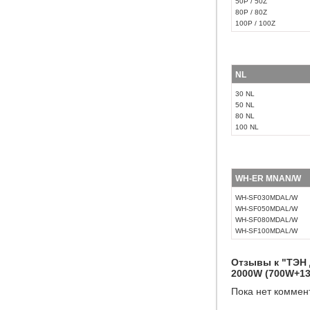
50P / 50Z
80P / 80Z
100P / 100Z
NL
30 NL
50 NL
80 NL
100 NL
WH-ER MNAN/W
WH-SF030MDAL/W
WH-SF050MDAL/W
WH-SF080MDAL/W
WH-SF100MDAL/W
Отзывы к "ТЭН 
2000W (700W+13
Пока нет коммен