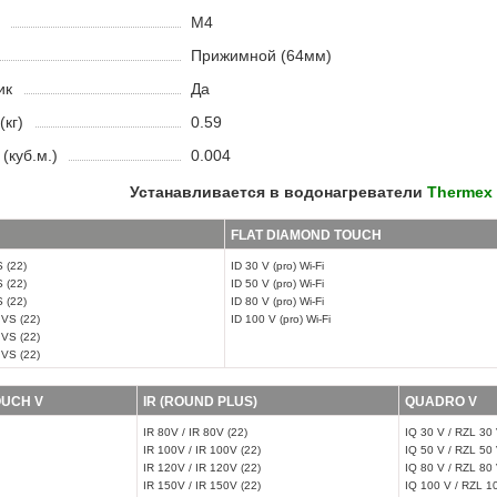
M4
Прижимной (64мм)
ик
Да
(кг)
0.59
(куб.м.)
0.004
Устанавливается в водонагреватели
Thermex
FLAT DIAMOND TOUCH
 (22)
ID 30 V (pro) Wi-Fi
 (22)
ID 50 V (pro) Wi-Fi
 (22)
ID 80 V (pro) Wi-Fi
VS (22)
ID 100 V (pro) Wi-Fi
VS (22)
VS (22)
OUCH V
IR (ROUND PLUS)
QUADRO V
IR 80V / IR 80V (22)
IQ 30 V / RZL 30
IR 100V / IR 100V (22)
IQ 50 V / RZL 50
IR 120V / IR 120V (22)
IQ 80 V / RZL 80
IR 150V / IR 150V (22)
IQ 100 V / RZL 1