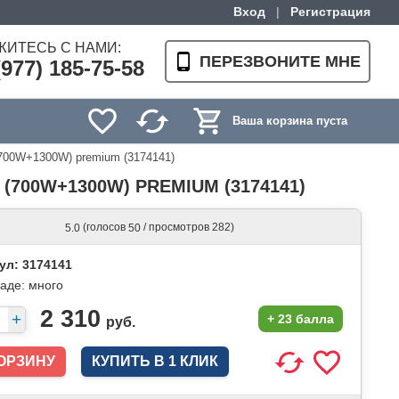
Вход
|
Регистрация
ЖИТЕСЬ С НАМИ:
ПЕРЕЗВОНИТЕ МНЕ
(977) 185-75-58
Ваша корзина пуста
700W+1300W) premium (3174141)
700W+1300W) PREMIUM (3174141)
(голосов
/ просмотров 282)
5.0
50
ул: 3174141
ладе:
много
2 310
+
23 балла
руб.
КУПИТЬ В 1 КЛИК