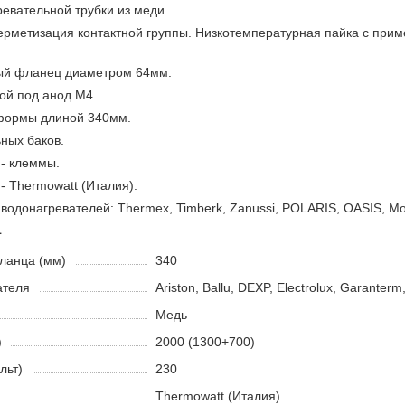
евательной трубки из меди.
ерметизация контактной группы. Низкотемпературная пайка с при
ый фланец диаметром 64мм.
ой под анод М4.
формы длиной 340мм.
ных баков.
 - клеммы.
- Thermowatt (Италия).
водонагревателей: Thermex, Timberk, Zanussi, POLARIS, OASIS, Monla
1
ланца (мм)
340
ателя
Ariston, Ballu, DEXP, Electrolux, Garanter
Медь
)
2000 (1300+700)
льт)
230
Thermowatt (Италия)