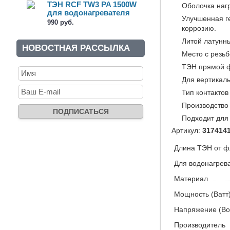
ТЭН RCF TW3 PA 1500W
Оболочка нагр
для водонагревателя
Улучшенная г
(AP00007)
990 руб.
коррозию.
Литой латунн
НОВОСТНАЯ РАССЫЛКА
Место с резьб
ТЭН прямой 
Для вертикаль
Тип контактов
Производство 
Подходит для 
Артикул:
317414
Длина ТЭН от ф
Для водонагрев
Материал
Мощность (Ватт
Напряжение (Во
Производитель