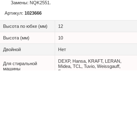
Замены: NQK2551.
Артикул:
1
023666
Высота по юбке (мм)
12
Высота (мм)
10
Двойной
Нет
DEXP, Hansa, KRAFT, LERAN,
Для стиральной
Midea, TCL, Tuvio, Weissgauff,
машины
Бирюса
Ø внутренний (мм)
25
Ø внешний (мм)
50,75
Производитель
NQK.SF
Тип
TGY
Вес c упаковкой (кг)
0.043