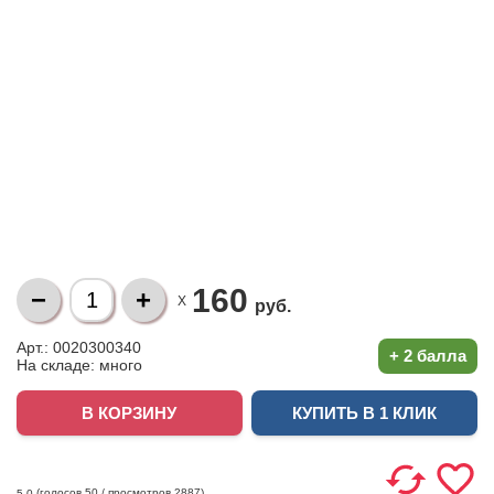
160
X
руб.
Арт.: 0020300340
+
2 балла
На складе:
много
КУПИТЬ В 1 КЛИК
(голосов
50
/ просмотров 2887)
5.0