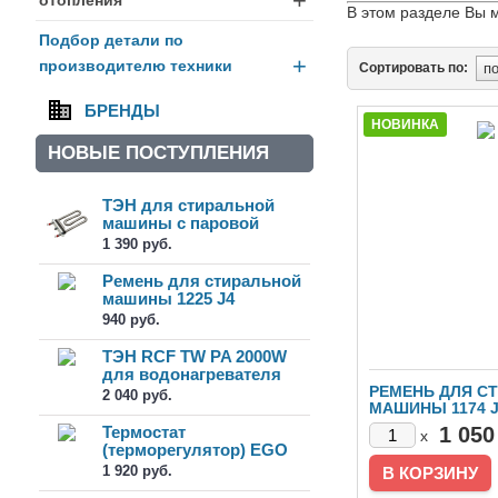
+
В этом разделе Вы 
Подбор детали по
+
производителю техники
Сортировать по:
БРЕНДЫ
НОВИНКА
НОВЫЕ ПОСТУПЛЕНИЯ
ТЭН для стиральной
машины с паровой
очисткой 11...
1 390 руб.
Ремень для стиральной
машины 1225 J4
940 руб.
ТЭН RCF TW PA 2000W
для водонагревателя
(184281)
РЕМЕНЬ ДЛЯ С
2 040 руб.
МАШИНЫ 1174 
Термостат
1 050
x
(терморегулятор) EGO
55.18279.020 для...
1 920 руб.