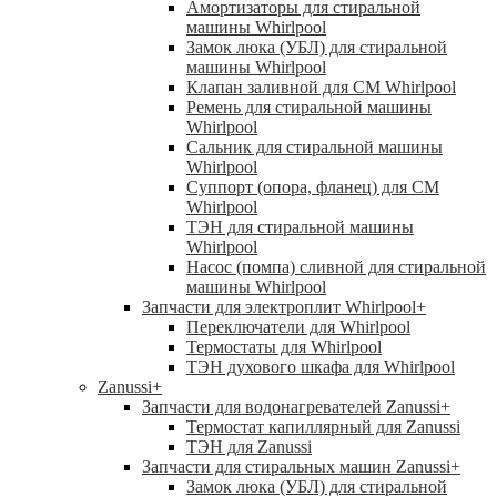
Амортизаторы для стиральной
машины Whirlpool
Замок люка (УБЛ) для стиральной
машины Whirlpool
Клапан заливной для СМ Whirlpool
Ремень для стиральной машины
Whirlpool
Сальник для стиральной машины
Whirlpool
Суппорт (опора, фланец) для СМ
Whirlpool
ТЭН для стиральной машины
Whirlpool
Насос (помпа) сливной для стиральной
машины Whirlpool
Запчасти для электроплит Whirlpool
+
Переключатели для Whirlpool
Термостаты для Whirlpool
ТЭН духового шкафа для Whirlpool
Zanussi
+
Запчасти для водонагревателей Zanussi
+
Термостат капиллярный для Zanussi
ТЭН для Zanussi
Запчасти для стиральных машин Zanussi
+
Замок люка (УБЛ) для стиральной