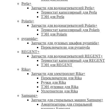
Perla
+
Запчасти для водонагревателей Perla
+
Термостат капиллярный для Perla
ТЭН для Perla
Polaris
+
Запчасти для водонагревателей Polaris
+
Термостат капиллярный для Polaris
ТЭН для Polaris
pyramida
+
Запчасти для духовых шкафов pyramida
+
Переключатели для pyramyda
REGENT
+
Запчасти для водонагревателей REGENT
+
Термостат капиллярный для REGENT
ТЭН для REGENT
Rika
+
Запчасти для электроплит Rika
+
Переключатели для Rika
Ручки для Rika
ТЭН духовки для Rika
Уплотнители для Rika
Samsung
+
Запчасти для стиральных машин Samsung
+
Амортизаторы для стиральной
машины Samsung