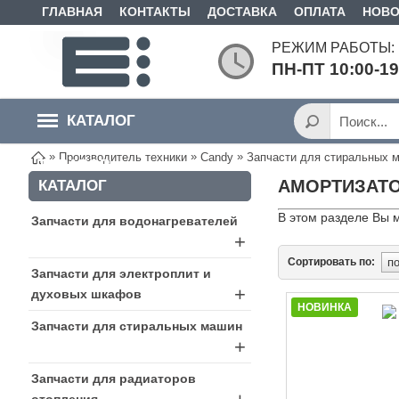
ГЛАВНАЯ
КОНТАКТЫ
ДОСТАВКА
ОПЛАТА
НОВО
РЕЖИМ РАБОТЫ:
ПН-ПТ 10:00-1
КАТАЛОГ
»
»
»
Производитель техники
Candy
Запчасти для стиральных 
ТОВАРОВ
АМОРТИЗАТО
КАТАЛОГ
В этом разделе Вы 
Запчасти для водонагревателей
+
Сортировать по:
Запчасти для электроплит и
+
духовых шкафов
НОВИНКА
Запчасти для стиральных машин
+
Запчасти для радиаторов
отопления